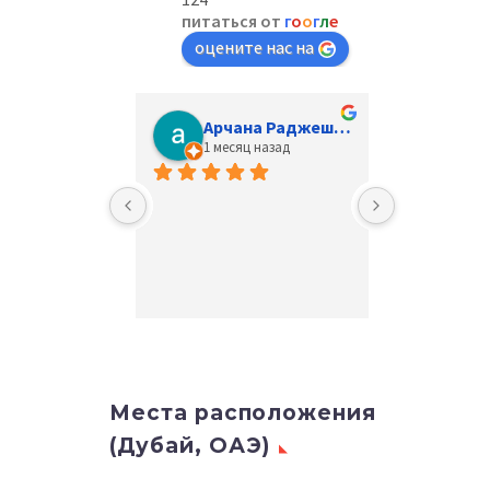
питаться от
г
о
о
г
л
е
оцените нас на
Арчана Раджешкумар
1 месяц назад
3 мес
Места расположения
(Дубай, ОАЭ)