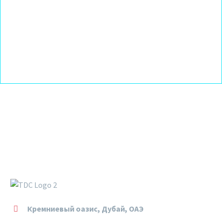
Кремниевый оазис, Дубай, ОАЭ

